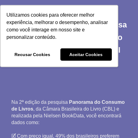
Utilizamos cookies para oferecer melhor
experiência, melhorar o desempenho, analisar
Confira a 2ª edição da pesquisa
como você interage em nosso site e
que apresenta dados sobre o
personalizar conteúdo.
consumo de livros no Brasil
Recusar Cookies
Aceitar Cookies
Na 2ª edição da pesquisa
Panorama do Consumo
de Livros
, da Câmara Brasileira do Livro (CBL) e
realizada pela Nielsen BookData, você encontrará
dados como:
🗹 Com preço igual, 49% dos brasileiros preferem